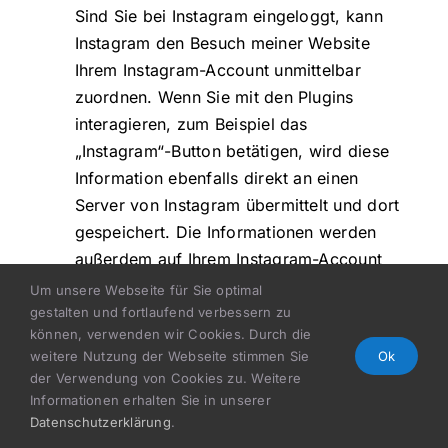
Sind Sie bei Instagram eingeloggt, kann
Instagram den Besuch meiner Website
Ihrem Instagram-Account unmittelbar
zuordnen. Wenn Sie mit den Plugins
interagieren, zum Beispiel das
„Instagram“-Button betätigen, wird diese
Information ebenfalls direkt an einen
Server von Instagram übermittelt und dort
gespeichert. Die Informationen werden
außerdem auf Ihrem Instagram-Account
veröffentlicht und dort Ihren Kontakten
Um unsere Webseite für Sie optimal
angezeigt. Wenn Sie nicht möchten, dass
gestalten und fortlaufend verbessern zu
können, verwenden wir Cookies. Durch die
Instagram die über meinen Webauftritt
weitere Nutzung der Webseite stimmen Sie
Ok
gesammelten Daten unmittelbar Ihrem
der Verwendung von Cookies zu. Weitere
Instagram-Account zuordnet, müssen Sie
Informationen erhalten Sie in unserer
sich vor Ihrem Besuch unserer Website
Datenschutzerklärung
.