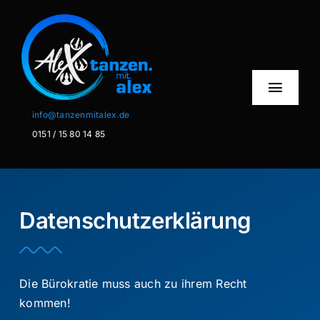
Zum
Inhalt
springen
Toggl
Naviga
info@tanzenmitalex.de
0151 / 15 80 14 85
Home
Über mich
Datenschutzerklärung
Privatstunden
Schminken
Die Bürokratie muss auch zu ihrem Recht
Info
kommen!