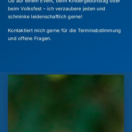
Ob auf einem Event, beim Kindergeburtstag oder
Kontakt
beim Volksfest – ich verzaubere jeden und
schminke leidenschaftlich gerne!
Suche
Kontaktiert mich gerne für die Terminabstimmung
nach:
und offene Fragen.