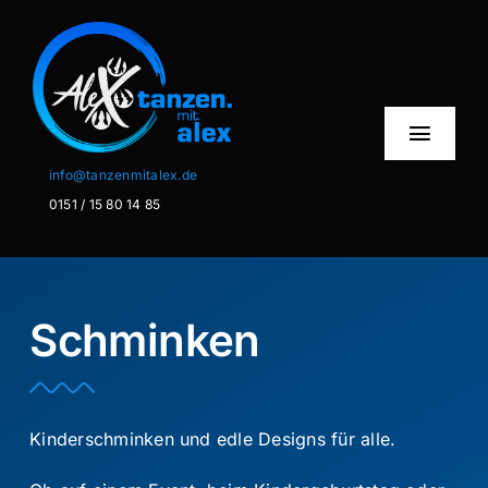
Zum
Inhalt
springen
Toggl
Naviga
info@tanzenmitalex.de
0151 / 15 80 14 85
Home
Über mich
Schminken
Privatstunden
Schminken
Kinderschminken und edle Designs für alle.
Info