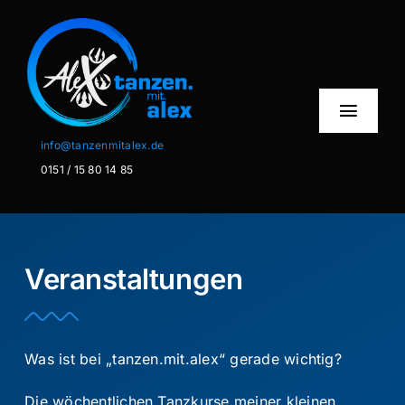
Zum
Inhalt
springen
Toggl
Naviga
info@tanzenmitalex.de
0151 / 15 80 14 85
Home
Über mich
Veranstaltungen
Privatstunden
Schminken
Was ist bei „tanzen.mit.alex“ gerade wichtig?
Info
Die wöchentlichen Tanzkurse meiner kleinen