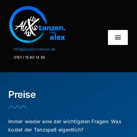
Zum
Inhalt
springen
Toggl
Naviga
info@tanzenmitalex.de
0151 / 15 80 14 85
Home
Über mich
Preise
Privatstunden
Schminken
Immer wieder eine der wichtigsten Fragen: Was
Info
kostet der Tanzspaß eigentlich?