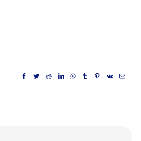
Facebook
Twitter
Reddit
LinkedIn
WhatsApp
Tumblr
Pinterest
Vk
E-
Mail