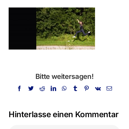
Privatstunden
Schminken
Info
Kontakt
Suche
Bitte weitersagen!
nach:
Facebook
Twitter
Reddit
LinkedIn
WhatsApp
Tumblr
Pinterest
Vk
E-
Mail
Hinterlasse einen Kommentar
Kommentar