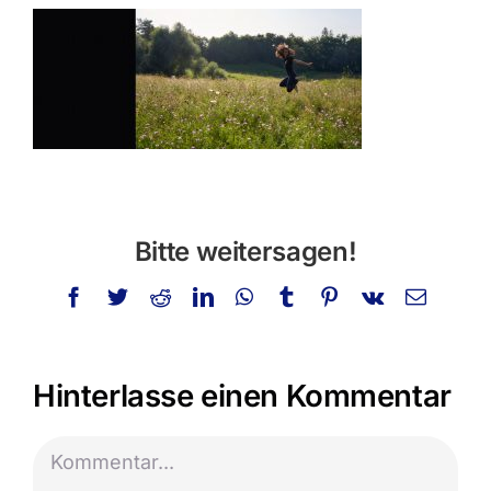
Privatstunden
Schminken
Info
Kontakt
Bitte weitersagen!
Suche
nach:
Facebook
Twitter
Reddit
LinkedIn
WhatsApp
Tumblr
Pinterest
Vk
E-
Mail
Hinterlasse einen Kommentar
Kommentar