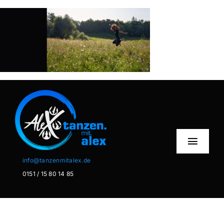
Zum
Inhalt
springen
Toggl
Naviga
info@tanzenmitalex.de
0151 / 15 80 14 85
Home
Über mich