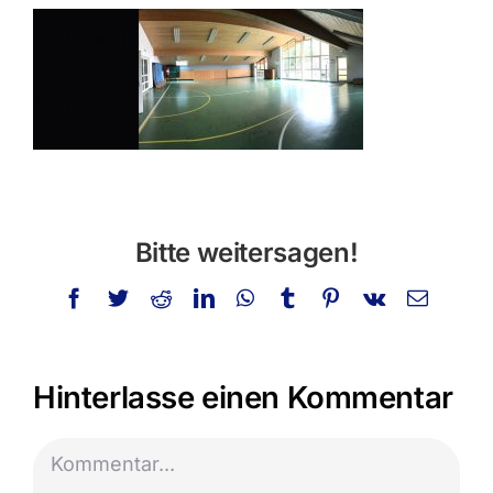
Privatstunden
Schminken
Info
Kontakt
Bitte weitersagen!
Suche
nach:
Facebook
Twitter
Reddit
LinkedIn
WhatsApp
Tumblr
Pinterest
Vk
E-
Mail
Hinterlasse einen Kommentar
Kommentar