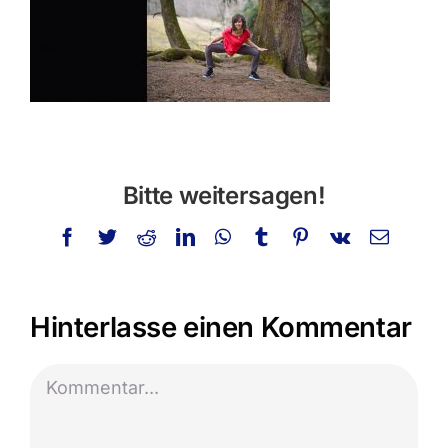
Privatstunden
Schminken
Info
Kontakt
Bitte weitersagen!
Suche
Facebook
Twitter
Reddit
LinkedIn
WhatsApp
Tumblr
Pinterest
Vk
E-
nach:
Mail
Hinterlasse einen Kommentar
Kommentar