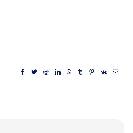
Facebook
Twitter
Reddit
LinkedIn
WhatsApp
Tumblr
Pinterest
Vk
E-
Mail