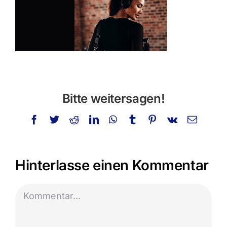
Privatstunden
Schminken
Info
Kontakt
Bitte weitersagen!
Suche
Facebook
Twitter
Reddit
LinkedIn
WhatsApp
Tumblr
Pinterest
Vk
E-
nach:
Mail
Hinterlasse einen Kommentar
Kommentar