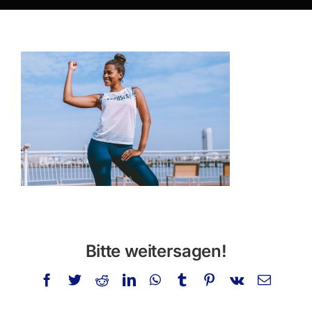
Über mich
Privatstunden
Schminken
Info
Kontakt
Suche
nach:
Bitte weitersagen!
Facebook
Twitter
Reddit
LinkedIn
WhatsApp
Tumblr
Pinterest
Vk
E-
Mail