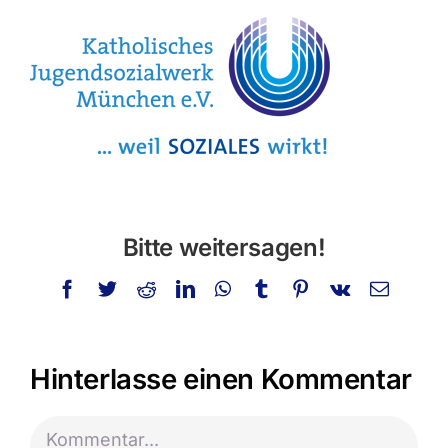
Privatstunden
Schminken
Info
Kontakt
Bitte weitersagen!
Suche
nach:
Facebook
Twitter
Reddit
LinkedIn
WhatsApp
Tumblr
Pinterest
Vk
E-
Mail
Hinterlasse einen Kommentar
Kommentar