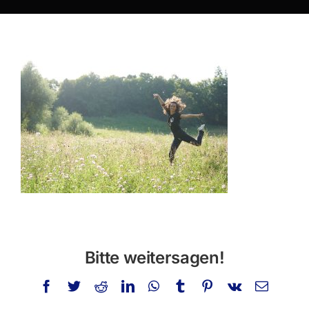
Über mich
Privatstunden
Schminken
Info
Kontakt
Suche
nach:
Bitte weitersagen!
Facebook
Twitter
Reddit
LinkedIn
WhatsApp
Tumblr
Pinterest
Vk
E-
Mail