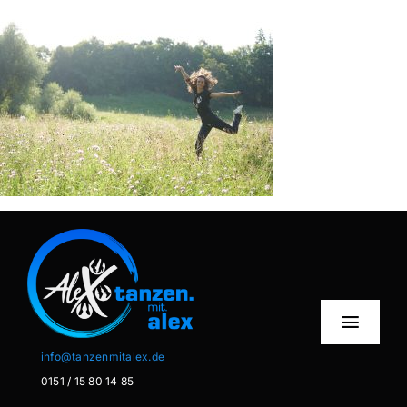
Zum
Inhalt
springen
Toggl
Naviga
info@tanzenmitalex.de
0151 / 15 80 14 85
Home