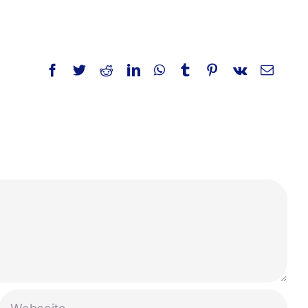
Facebook
Twitter
Reddit
LinkedIn
WhatsApp
Tumblr
Pinterest
Vk
E-
Mail