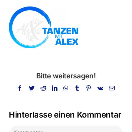
Privatstunden
Schminken
Info
Kontakt
Suche
Bitte weitersagen!
nach:
Facebook
Twitter
Reddit
LinkedIn
WhatsApp
Tumblr
Pinterest
Vk
E-
Mail
Hinterlasse einen Kommentar
Kommentar