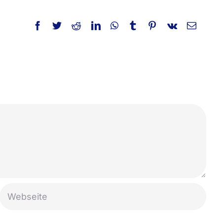
Facebook
Twitter
Reddit
LinkedIn
WhatsApp
Tumblr
Pinterest
Vk
E-
Mail