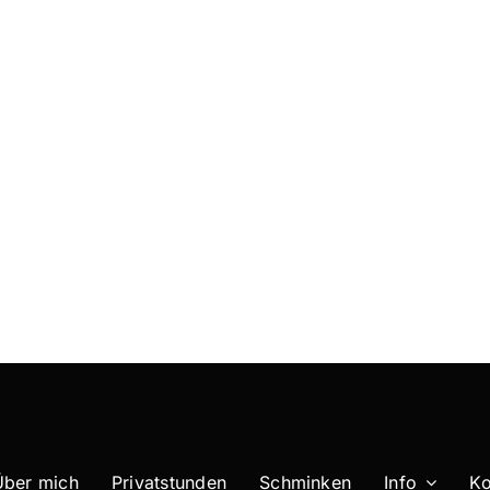
Über mich
Privatstunden
Schminken
Info
Ko