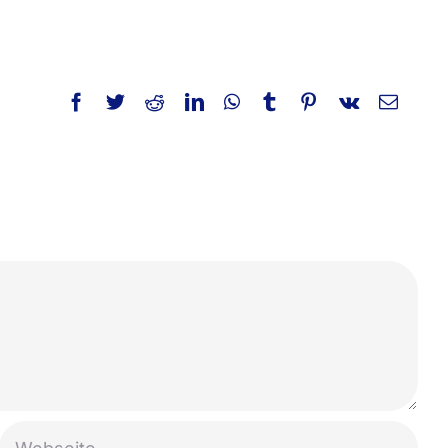
Facebook
Twitter
Reddit
LinkedIn
WhatsApp
Tumblr
Pinterest
Vk
E-
Mail