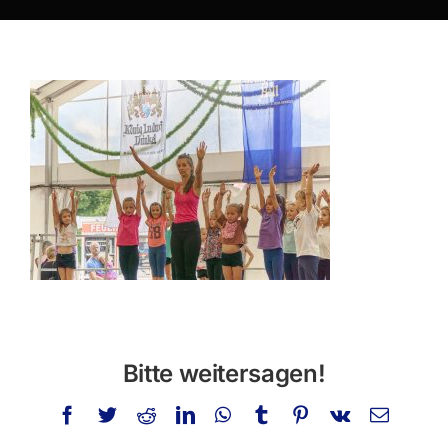
Über mich
Privatstunden
Schminken
Info
Kontakt
Suche
nach:
Bitte weitersagen!
Facebook
Twitter
Reddit
LinkedIn
WhatsApp
Tumblr
Pinterest
Vk
E-
Mail