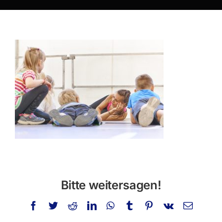
Über mich
Privatstunden
Schminken
Info
Kontakt
Suche
nach:
Bitte weitersagen!
Facebook
Twitter
Reddit
LinkedIn
WhatsApp
Tumblr
Pinterest
Vk
E-
Mail