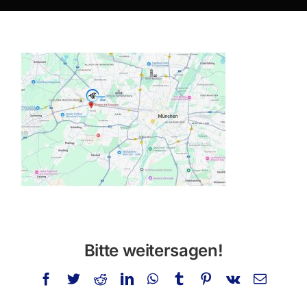
Über mich
Privatstunden
Schminken
Info
Kontakt
Suche
nach:
Bitte weitersagen!
Facebook
Twitter
Reddit
LinkedIn
WhatsApp
Tumblr
Pinterest
Vk
E-
Mail