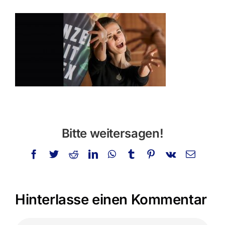
Privatstunden
Schminken
Info
Kontakt
Suche
Bitte weitersagen!
nach:
Facebook
Twitter
Reddit
LinkedIn
WhatsApp
Tumblr
Pinterest
Vk
E-
Mail
Hinterlasse einen Kommentar
Kommentar