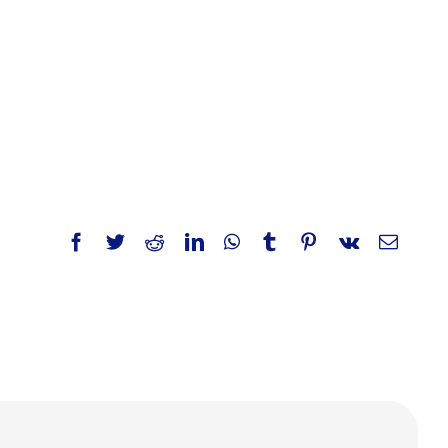
Facebook
Twitter
Reddit
LinkedIn
WhatsApp
Tumblr
Pinterest
Vk
E-
Mail