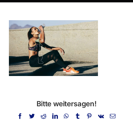
Über mich
Privatstunden
Schminken
Info
Kontakt
Suche
nach:
Bitte weitersagen!
Facebook
Twitter
Reddit
LinkedIn
WhatsApp
Tumblr
Pinterest
Vk
E-
Mail